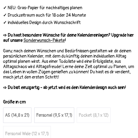
✓
NEU: Gras-Papier für nachhaltiges planen
✓
Druckzeitraum auch für 18 oder 24 Monate
✓
individuelles Design durch Wunschschrift
➩ Du hast besondere Wünsche für deine Kalendereinlagen?
Upgrade hier
auf unsere
Sonderwunsch-Pakete
!
Ganz nach deinen Wünschen und Bedürfnissen gestalten wir dir deinen
persönlichen Kalender, mit dem du künftig deinen individuellen Alltag
optimal planen wirst. Aus einer Todoliste wird eine Erfolgsliste, aus
Alltagschaos wird Alltagsfreude! Lerne deine Zeit optimal zu Planen, um
das Leben in vollen Zügen genießen zu können! Du hast es dir verdient,
mach jetzt den ersten Schritt!
➩
Du bist einzigartig - ab jetzt wird es dein Kalenderdesign auch sein!
Größe in cm
A5 (14,8 x 21)
Personal (9,5 x 17,1)
Pocket (8,1 x 12)
Personal Wide (12 x 17,1)