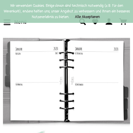
Wir verwenden Cookies. Einige davon sind technisch notwendig (z.B. für den
Warenkorb), andere helfen uns, unser Angebot zu verbessern und Ihnen ein besseres
Nutzererlebnis zu bieten.
Alle Akzeptieren
Menü