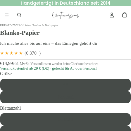
Handgefertigt in Deutschland seit 2014
KREATIVZWERG
›
Listen, Tracker & Notizpapier
Blanko-Papier
Ich mache alles bis auf eins – das Einlegen gehört dir
★★★★★
(6.370+)
€14,99
inkl. MwSt. Versandkosten werden beim Checkout berechnet.
Versandkostenfrei ab 29 € (DE) · gelocht für A5 oder Personal
Größe
A5
Personal
Blattanzahl
50 Blatt