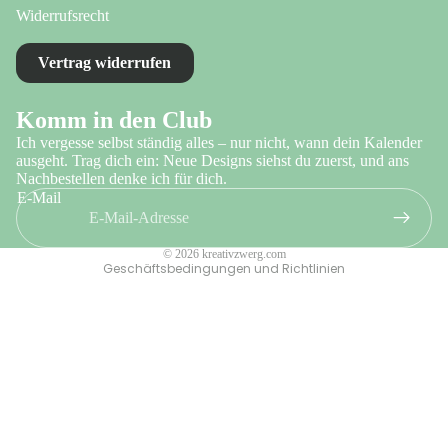
Widerrufsrecht
Vertrag widerrufen
Datenschutzerklärung
Komm in den Club
Impressum
Ich vergesse selbst ständig alles – nur nicht, wann dein Kalender
AGB
ausgeht. Trag dich ein: Neue Designs siehst du zuerst, und ans
Nachbestellen denke ich für dich.
Widerrufsrecht
E-Mail
Kontaktinformationen
Versand
© 2026
kreativzwerg.com
Geschäftsbedingungen und Richtlinien