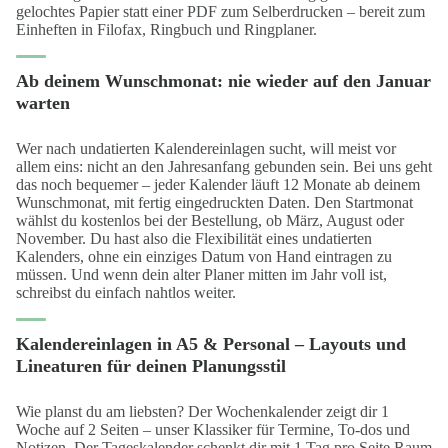
gelochtes Papier statt einer PDF zum Selberdrucken – bereit zum
Einheften in Filofax, Ringbuch und Ringplaner.
Ab deinem Wunschmonat: nie wieder auf den Januar
warten
Wer nach undatierten Kalendereinlagen sucht, will meist vor
allem eins: nicht an den Jahresanfang gebunden sein. Bei uns geht
das noch bequemer – jeder Kalender läuft 12 Monate ab deinem
Wunschmonat, mit fertig eingedruckten Daten. Den Startmonat
wählst du kostenlos bei der Bestellung, ob März, August oder
November. Du hast also die Flexibilität eines undatierten
Kalenders, ohne ein einziges Datum von Hand eintragen zu
müssen. Und wenn dein alter Planer mitten im Jahr voll ist,
schreibst du einfach nahtlos weiter.
Kalendereinlagen in A5 & Personal – Layouts und
Lineaturen für deinen Planungsstil
Wie planst du am liebsten? Der
Wochenkalender
zeigt dir 1
Woche auf 2 Seiten – unser Klassiker für Termine, To-dos und
Notizen. Der
Tageskalender
schenkt dir mit 1 Tag pro Seite Raum