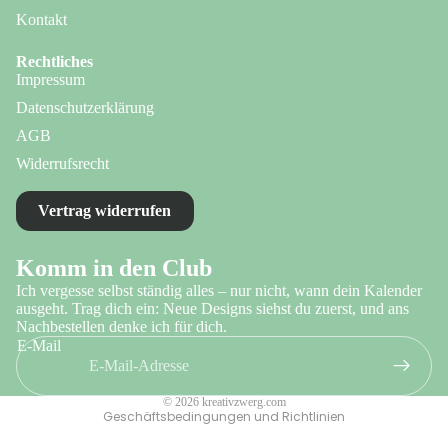
Kontakt
Rechtliches
Impressum
Datenschutzerklärung
AGB
Widerrufsrecht
Vertrag widerrufen
Datenschutzerklärung
Komm in den Club
Impressum
Ich vergesse selbst ständig alles – nur nicht, wann dein Kalender
AGB
ausgeht. Trag dich ein: Neue Designs siehst du zuerst, und ans
Nachbestellen denke ich für dich.
Widerrufsrecht
E-Mail
Kontaktinformationen
Versand
© 2026
kreativzwerg.com
Geschäftsbedingungen und Richtlinien