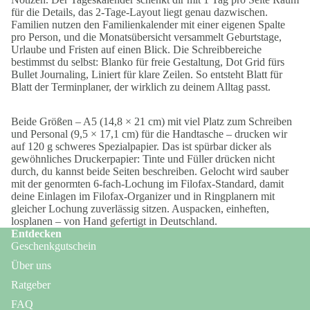
für die Details, das 2-Tage-Layout liegt genau dazwischen.
Familien nutzen den
Familienkalender
mit einer eigenen Spalte
pro Person, und die Monatsübersicht versammelt Geburtstage,
Urlaube und Fristen auf einen Blick. Die Schreibbereiche
bestimmst du selbst: Blanko für freie Gestaltung, Dot Grid fürs
Bullet Journaling, Liniert für klare Zeilen. So entsteht Blatt für
Blatt der Terminplaner, der wirklich zu deinem Alltag passt.
Beide Größen – A5 (14,8 × 21 cm) mit viel Platz zum Schreiben
und Personal (9,5 × 17,1 cm) für die Handtasche – drucken wir
auf 120 g schweres Spezialpapier. Das ist spürbar dicker als
gewöhnliches Druckerpapier: Tinte und Füller drücken nicht
durch, du kannst beide Seiten beschreiben. Gelocht wird sauber
mit der genormten 6-fach-Lochung im Filofax-Standard, damit
deine Einlagen im Filofax-Organizer und in Ringplanern mit
gleicher Lochung zuverlässig sitzen. Auspacken, einheften,
losplanen – von Hand gefertigt in Deutschland.
Entdecken
Geschenkgutschein
Über uns
Ratgeber
FAQ