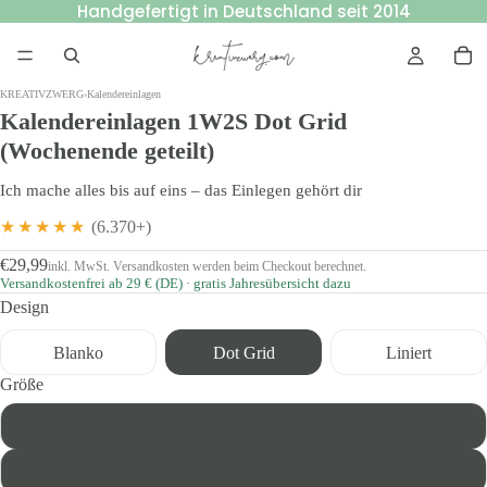
Handgefertigt in Deutschland seit 2014
KREATIVZWERG
›
Kalendereinlagen
Kalendereinlagen 1W2S Dot Grid
(Wochenende geteilt)
Ich mache alles bis auf eins – das Einlegen gehört dir
★★★★★
(6.370+)
€29,99
inkl. MwSt. Versandkosten werden beim Checkout berechnet.
Versandkostenfrei ab 29 € (DE) · gratis Jahresübersicht dazu
Design
Blanko
Dot Grid
Liniert
Größe
A5
Personal