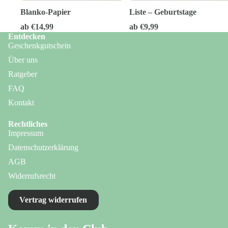
Blanko-Papier
Liste – Geburtstage
ab €14,99
ab €9,99
Entdecken
Geschenkgutschein
Über uns
Ratgeber
FAQ
Kontakt
Rechtliches
Impressum
Datenschutzerklärung
AGB
Widerrufsrecht
Vertrag widerrufen
Datenschutzerklärung